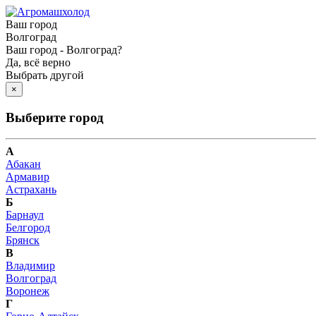
Ваш город
Волгоград
Ваш город - Волгоград?
Да, всё верно
Выбрать другой
×
Выберите город
А
Абакан
Армавир
Астрахань
Б
Барнаул
Белгород
Брянск
В
Владимир
Волгоград
Воронеж
Г