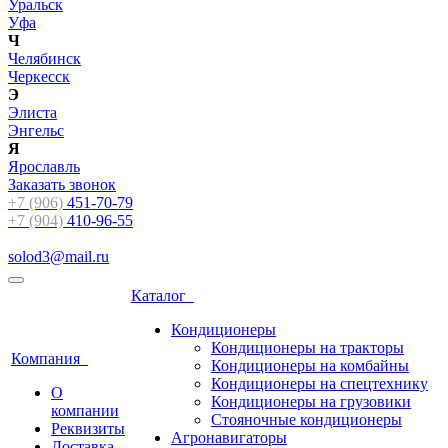
Уральск
Уфа
Ч
Челябинск
Черкесск
Э
Элиста
Энгельс
Я
Ярославль
Заказать звонок
+7 (906)
451-70-79
+7 (904)
410-96-55
solod3@mail.ru
Каталог
Кондиционеры
Кондиционеры на тракторы
Компания
Кондиционеры на комбайны
Кондиционеры на спецтехнику
О
Кондиционеры на грузовики
компании
Стояночные кондиционеры
Реквизиты
Агронавигаторы
Доставка