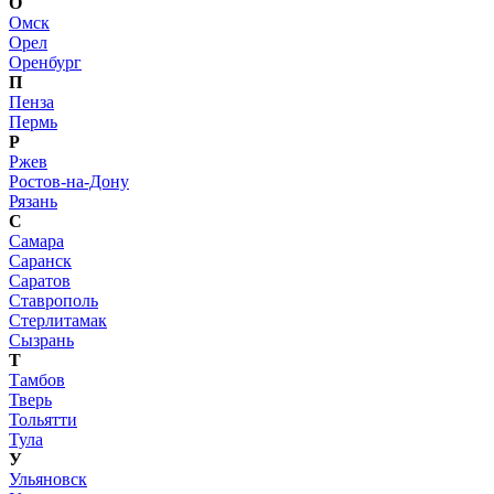
О
Омск
Орел
Оренбург
П
Пенза
Пермь
Р
Ржев
Ростов-на-Дону
Рязань
С
Самара
Саранск
Саратов
Ставрополь
Стерлитамак
Сызрань
Т
Тамбов
Тверь
Тольятти
Тула
У
Ульяновск