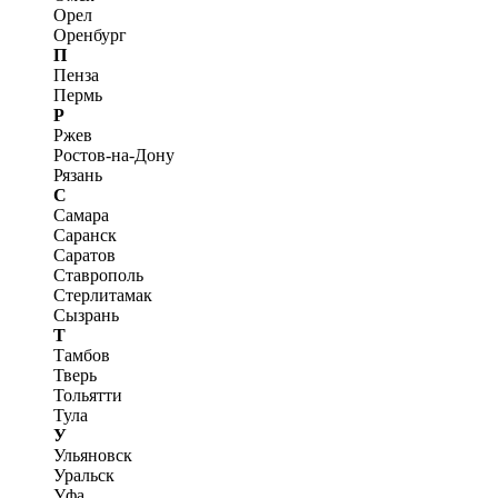
Орел
Оренбург
П
Пенза
Пермь
Р
Ржев
Ростов-на-Дону
Рязань
С
Самара
Саранск
Саратов
Ставрополь
Стерлитамак
Сызрань
Т
Тамбов
Тверь
Тольятти
Тула
У
Ульяновск
Уральск
Уфа