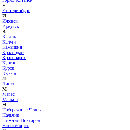
Горно-Алтайск
Е
Екатеринбург
И
Ижевск
Иркутск
К
Казань
Калуга
Камышин
Краснодар
Красноярск
Курган
Курск
Кызыл
Л
Липецк
М
Магас
Майкоп
Н
Набережные Челны
Нальчик
Нижний Новгород
Новосибирск