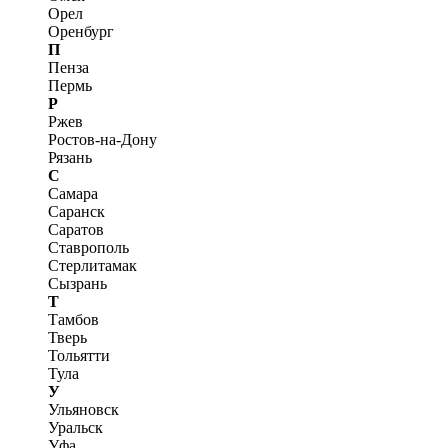
Орел
Оренбург
П
Пенза
Пермь
Р
Ржев
Ростов-на-Дону
Рязань
С
Самара
Саранск
Саратов
Ставрополь
Стерлитамак
Сызрань
Т
Тамбов
Тверь
Тольятти
Тула
У
Ульяновск
Уральск
Уфа