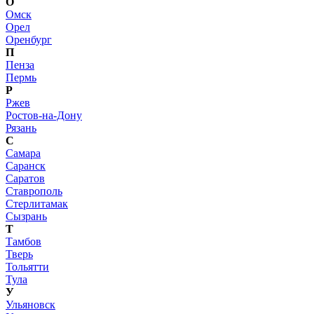
О
Омск
Орел
Оренбург
П
Пенза
Пермь
Р
Ржев
Ростов-на-Дону
Рязань
С
Самара
Саранск
Саратов
Ставрополь
Стерлитамак
Сызрань
Т
Тамбов
Тверь
Тольятти
Тула
У
Ульяновск