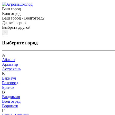
Ваш город
Волгоград
Ваш город - Волгоград?
Да, всё верно
Выбрать другой
×
Выберите город
А
Абакан
Армавир
Астрахань
Б
Барнаул
Белгород
Брянск
В
Владимир
Волгоград
Воронеж
Г