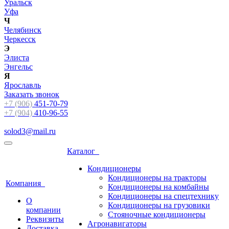
Уральск
Уфа
Ч
Челябинск
Черкесск
Э
Элиста
Энгельс
Я
Ярославль
Заказать звонок
+7 (906)
451-70-79
+7 (904)
410-96-55
solod3@mail.ru
Каталог
Кондиционеры
Кондиционеры на тракторы
Компания
Кондиционеры на комбайны
Кондиционеры на спецтехнику
О
Кондиционеры на грузовики
компании
Стояночные кондиционеры
Реквизиты
Агронавигаторы
Доставка