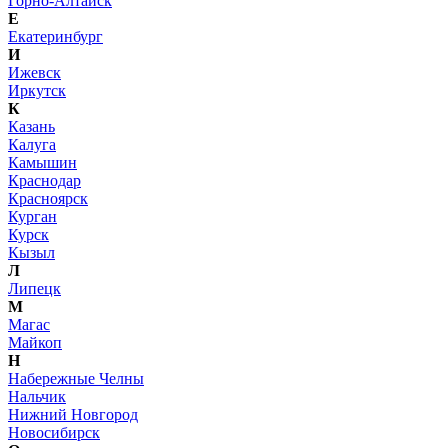
Горно-Алтайск
Е
Екатеринбург
И
Ижевск
Иркутск
К
Казань
Калуга
Камышин
Краснодар
Красноярск
Курган
Курск
Кызыл
Л
Липецк
М
Магас
Майкоп
Н
Набережные Челны
Нальчик
Нижний Новгород
Новосибирск