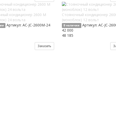
чный кондиционер 2600 М
Стояночный кондиционер 260
ок) 24 вольта
(моноблок) 12 вольт
Артикул:
AC-JC-2600M-24
Артикул:
AC-JC-26
чии
В наличии
42 000
48 185
Заказать
З