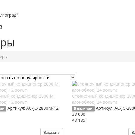
лгоград?
й
еры
неры
чный кондиционер 2800 М
Стояночный кондиционер 280
ок) 12 вольт
(моноблок) 24 вольта
Артикул:
AC-JC-2800M-12
Артикул:
AC-JC-28
чии
В наличии
38 000
48 185
Заказать
З