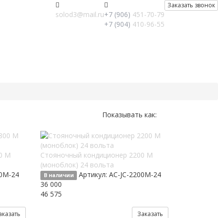
Заказать звонок
solod3@mail.ru
+7 (906)
451-70-79
+7 (904)
410-96-55
Показывать как:
0 М
Стояночный кондиционер 2200 М
(моноблок) 24 вольта
00M-24
Артикул:
AC-JC-2200M-24
В наличии
36 000
46 575
аказать
Заказать