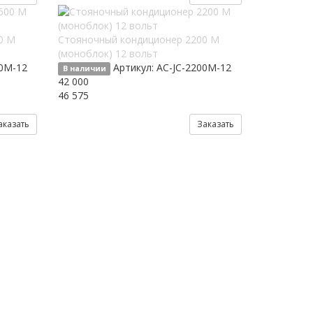
0 М
Стояночный кондиционер 2200 М
(моноблок) 12 вольт
00M-12
Артикул:
AC-JC-2200M-12
В наличии
42 000
46 575
аказать
Заказать