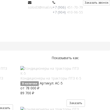
Заказать звонок
solod3@mail.ru
+7 (906)
451-70-79
+7 (904)
410-96-55
Показывать как:
ТЗ
Кондиционеры на тракторы ПТЗ К-5
Артикул:
AC-5
В наличии
от 78 000 ₽
89 700 ₽
Заказать
аказать