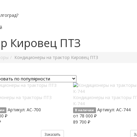
лгоград?
й
р Кировец ПТЗ
торы
Кондиционеры на трактор Кировец ПТЗ
ионеры на тракторы ПТЗ
Кондиционеры на тракторы П
К-744
Артикул:
AC-700
Артикул:
AC-744
чии
В наличии
00 ₽
от 78 000 ₽
₽
89 700 ₽
Заказать
З