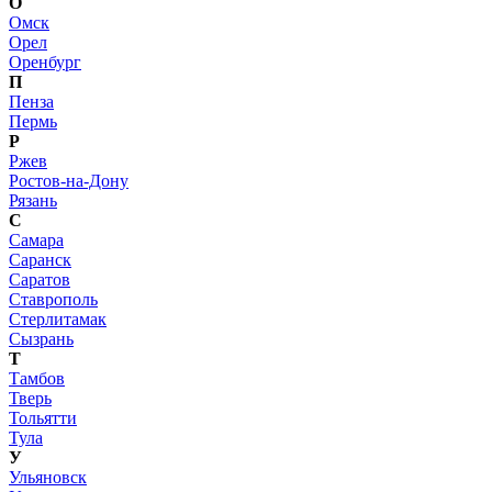
О
Омск
Орел
Оренбург
П
Пенза
Пермь
Р
Ржев
Ростов-на-Дону
Рязань
С
Самара
Саранск
Саратов
Ставрополь
Стерлитамак
Сызрань
Т
Тамбов
Тверь
Тольятти
Тула
У
Ульяновск