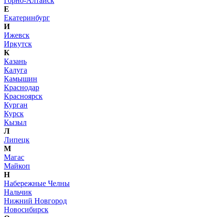
Горно-Алтайск
Е
Екатеринбург
И
Ижевск
Иркутск
К
Казань
Калуга
Камышин
Краснодар
Красноярск
Курган
Курск
Кызыл
Л
Липецк
М
Магас
Майкоп
Н
Набережные Челны
Нальчик
Нижний Новгород
Новосибирск