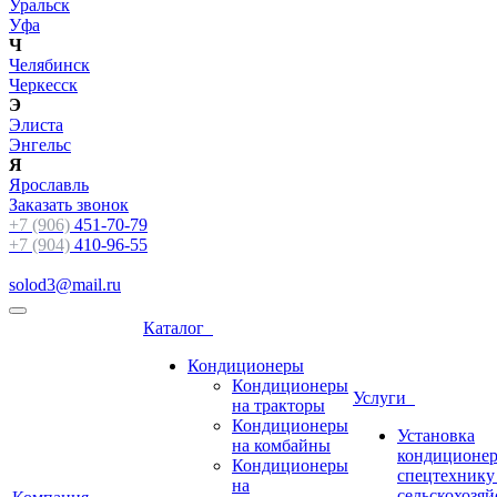
Уральск
Уфа
Ч
Челябинск
Черкесск
Э
Элиста
Энгельс
Я
Ярославль
Заказать звонок
+7 (906)
451-70-79
+7 (904)
410-96-55
solod3@mail.ru
Каталог
Кондиционеры
Кондиционеры
Услуги
на тракторы
Кондиционеры
Установка
на комбайны
кондиционер
Кондиционеры
спецтехнику
на
сельскохозя