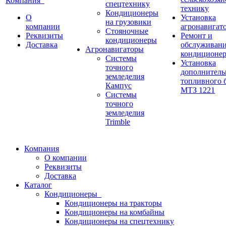
Компания
спецтехнику
технику
Кондиционеры
О
Установка
на грузовики
компании
aгронавигат
Стояночные
Реквизиты
Ремонт и
кондиционеры
Доставка
обслуживан
Агронавигаторы
кондиционе
Системы
Установка
точного
дополнитель
земледелия
топливного б
Кампус
МТЗ 1221
Системы
точного
земледелия
Trimble
Компания
О компании
Реквизиты
Доставка
Каталог
Кондиционеры
Кондиционеры на тракторы
Кондиционеры на комбайны
Кондиционеры на спецтехнику